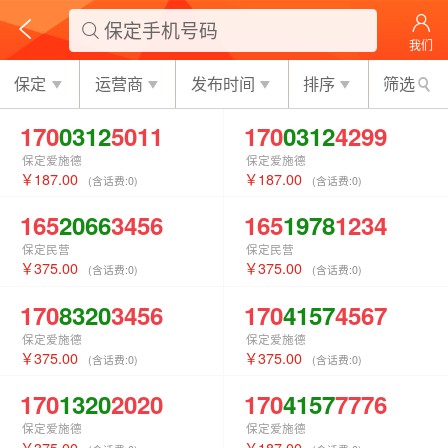
保定手机号码

我们
保定
运营商
发布时间
排序
筛选
170
0312
5011
170
0312
4299
保定爱施德
保定爱施德
187.00
187.00
(含话费:
0
)
(含话费:
0
)
165
2066
3456
165
1978
1234
保定民营
保定民营
375.00
375.00
(含话费:
0
)
(含话费:
0
)
170
8320
3456
170
4157
4567
保定爱施德
保定爱施德
375.00
375.00
(含话费:
0
)
(含话费:
0
)
170
1320
2020
170
4157
7776
保定爱施德
保定爱施德
375.00
187.00