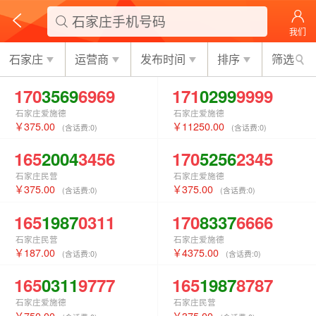
石家庄手机号码

我们
石家庄
运营商
发布时间
排序
筛选
170
3569
6969
171
0299
9999
石家庄爱施德
石家庄爱施德
375.00
11250.00
(含话费:
0
)
(含话费:
0
)
165
2004
3456
170
5256
2345
石家庄民营
石家庄爱施德
375.00
375.00
(含话费:
0
)
(含话费:
0
)
165
1987
0311
170
8337
6666
石家庄民营
石家庄爱施德
187.00
4375.00
(含话费:
0
)
(含话费:
0
)
165
0311
9777
165
1987
8787
石家庄爱施德
石家庄民营
750.00
375.00